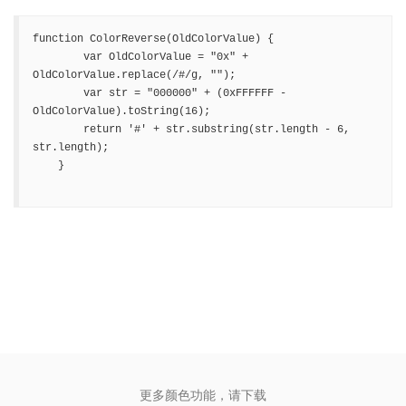
function ColorReverse(OldColorValue) {

        var OldColorValue = "0x" + 
OldColorValue.replace(/#/g, "");

        var str = "000000" + (0xFFFFFF - 
OldColorValue).toString(16);

        return '#' + str.substring(str.length - 6, 
str.length);

    }

更多颜色功能，请下载